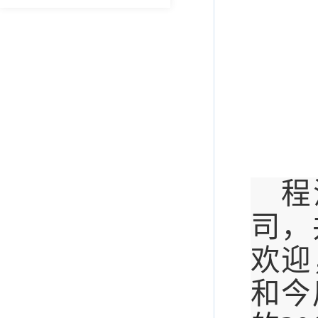
程
司
，
欢迎
和
今