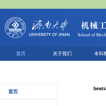
首页
关于我们
本科
bea
首页