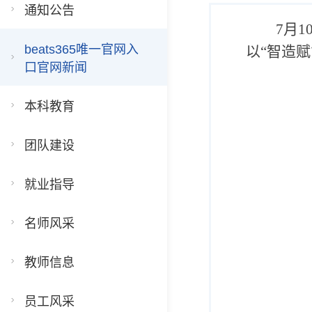
通知公告
7月1
beats365唯一官网入
以
“智造
口官网新闻
本科教育
团队建设
就业指导
名师风采
教师信息
员工风采