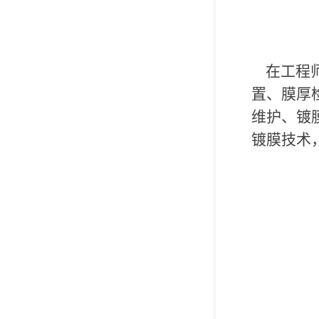
在工程师
置、膜厚
维护、镀
镀膜技术