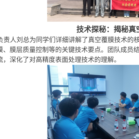
技术探秘：揭秘真
负责人刘总
为同学们详细讲解了真空覆膜技术的
膜、膜层质量控制等的关键技术要点。团队成员
流，深化了对高精度表面处理技术的理解。