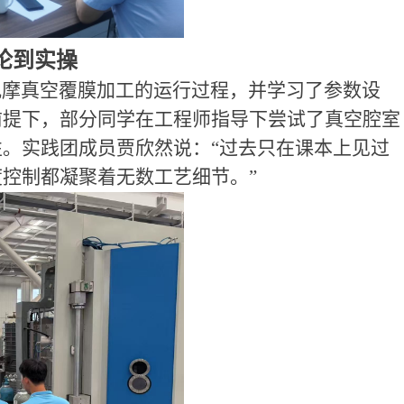
论到实操
观摩
真空覆膜加工
的运行过程，并学习了参数设
前提下，部分同学在工程师指导下尝试了真空腔室
性。
实践团成员贾欣然说：
“过去只在课本上见过
控制都凝聚着无数工艺细节。”