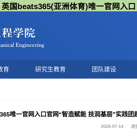
英国beats365(亚洲体育)唯一官网入口
教育
研究生教育
团队建设
ts365唯一官网入口官网“智造赋能 技润基层”实
2025-07-14 浏