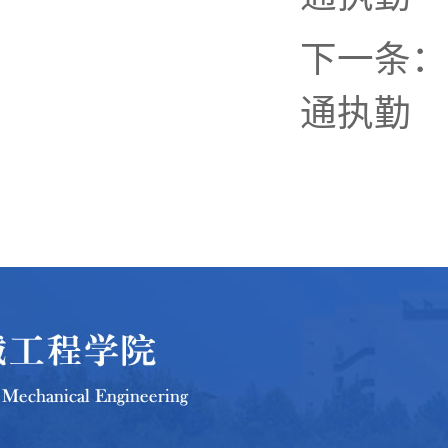
下一条：
通执勤