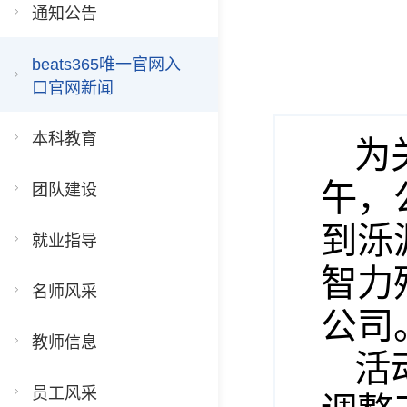
通知公告
beats365唯一官网入
口官网新闻
本科教育
为
午，
团队建设
到泺
就业指导
智力
名师风采
公司
教师信息
活
员工风采