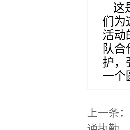
这
们为
活动
队合
护，
一个
上一条：
通执勤