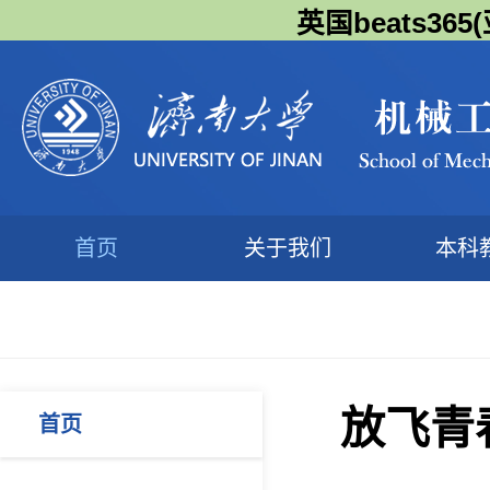
英国beats3
首页
关于我们
本科
放飞青
首页