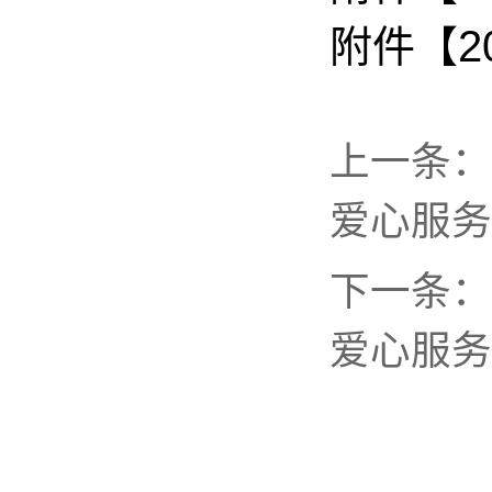
2
附件【
上一条：
爱心服务
下一条：
爱心服务