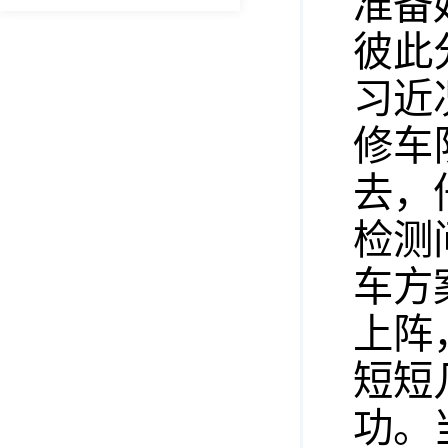
准备
彼此
习近
修车
去，
检测
车方
上阵
短短
功。