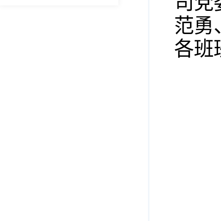
司党
范勇
各班