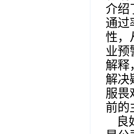
介绍
通过
性，
业预
解释
解决
服畏
前的
良