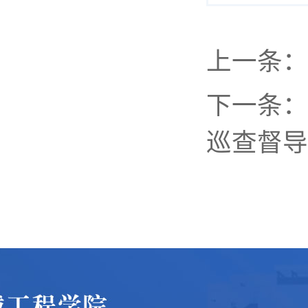
上一条：
下一条：
巡查督导