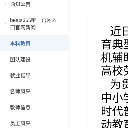
通知公告
beats365唯一官网入
口官网新闻
近
育典
本科教育
机辅
团队建设
高校
就业指导
为
名师风采
中小
教师信息
时代
动教
员工风采