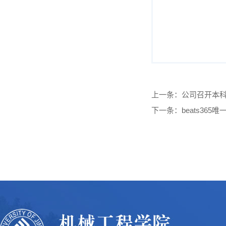
公司召开本
上一条：
beats36
下一条：