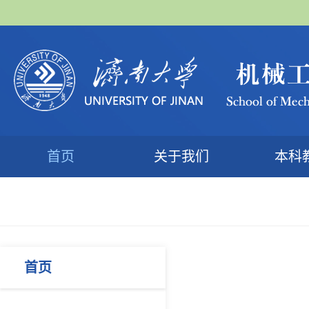
首页
关于我们
本科
首页