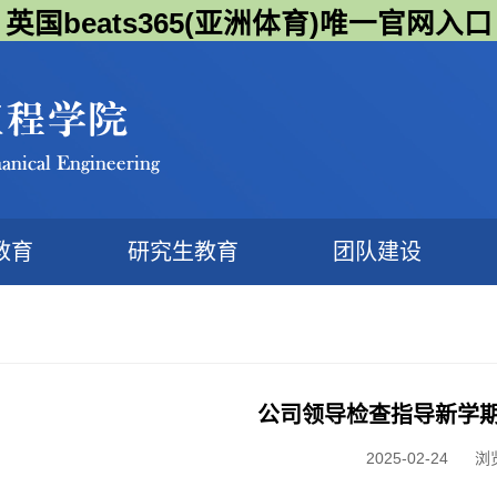
英国beats365(亚洲体育)唯一官网入口
教育
研究生教育
团队建设
公司领导检查指导新学
2025-02-24 浏