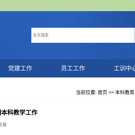
党建工作
员工工作
工训中
当前位置:
首页
>>
本科教育
期本科教学工作
览量: