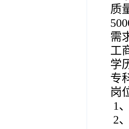
质量
500
需求
工商
学历
专科
岗位
1、
2、