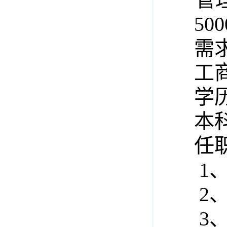
500
需求
工商
学历
本科
任职
1、
2、
3、